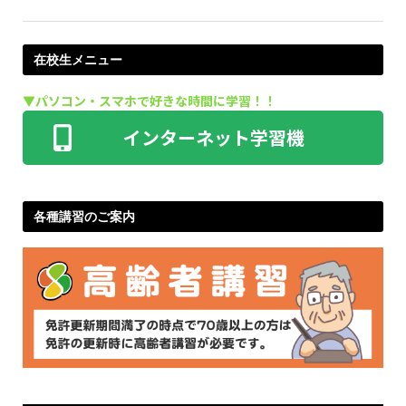
在校生メニュー
▼パソコン・スマホで好きな時間に学習！！
ID・パスワードをご用意ください
インターネット学習機
各種講習のご案内