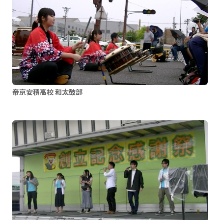
石綿使用建築物等解体業務
職長・安全衛生責任者能力向上教育
テールゲートリフター
粉じん作業特別教育
帝京安積高校 和太鼓部