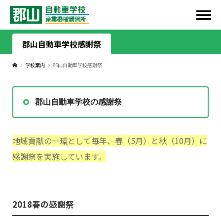
HOME
郡山自動車学校感謝祭
学校案内
郡山自動車学校感謝祭
HOME
学校案内
お知らせ
施設紹介
入校案内
郡山自動車学校の感謝祭
教習生の皆様へ
教習車両紹介
教習プラン
ライセンス
地域貢献の一環として毎年、春（5月）と秋（10月）に
代表者挨拶
免許取得の流れ
取得可能なライセンス
スタッフ紹介
感謝祭を実施しています。
郡山自動車学校感謝祭
入校手続き
普通自動車
スタッフ紹介
郡山産業機械講習所
2018春の感謝祭
震災支援
おまかせ安心サポート
第二種普通自動車
ツイッター
郡山産業機械講習所について
ドローン講習