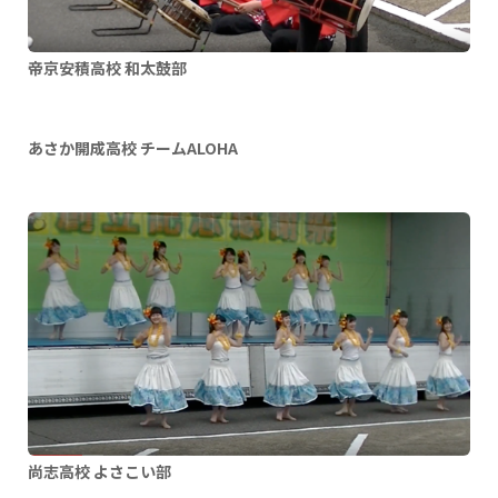
帝京安積高校 和太鼓部
あさか開成高校 チームALOHA
尚志高校 よさこい部