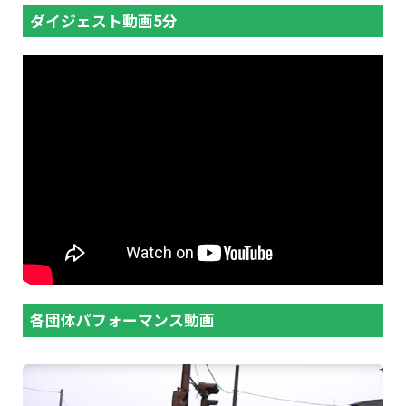
ダイジェスト動画5分
無料送迎サービス
準中型自動車
インスタグラム
技能講習一覧
ドローン講習
アクセス
卒業生の声
中型自動車
フェイスブック
小型移動式クレーン
特別教育一覧
受講手続きの流れ
よくある質問
大型特殊自動車
高所作業車
小型車両系運転
安全衛生教育一覧
資料請求
普通自動二輪車免許
フォークリフト
締固め用機械(ローラー)運転
職長・安全衛生責任者（建設）教育
受講手続きの流れ
大型自動二輪車免許
玉掛け
高所作業車運転（10m未満）
刈払機(草刈機)取扱作業者
教育訓練給付金制度
各種講習
車両系建設機械（整地・運搬・積込み用及び掘削用）運転
伐木等（２０２０．８．１）
丸のこ等取扱作業者
再交付・書替え申込書
車両系建設機械（解体用）運転
伐木等の業務（補講イ）２．５時間講習
振動工具取扱作業者
各団体パフォーマンス動画
スタッフ紹介
不整地運搬車運転
研削といし（自由）
はい作業従事者教育
資料請求