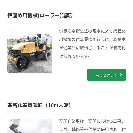
無料送迎サービス
準中型自動車
インスタグラム
技能講習一覧
ドローン講習
アクセス
締固め用機械(ローラー)運転
卒業生の声
中型自動車
フェイスブック
小型移動式クレーン
特別教育一覧
受講手続きの流れ
労働安全衛生法の規定により締固め
よくある質問
用機械の運転業務を行うには事業主
大型特殊自動車
高所作業車
小型車両系運転
安全衛生教育一覧
が従業員に取得させることが義務付
資料請求
普通自動二輪車免許
けられています。
フォークリフト
締固め用機械(ローラー)運転
職長・安全衛生責任者（建設）教育
受講手続きの流れ
大型自動二輪車免許
玉掛け
高所作業車運転（10m未満）
刈払機(草刈機)取扱作業者
教育訓練給付金制度
もっと詳しく
各種講習
車両系建設機械（整地・運搬・積込み用及び掘削用）運転
伐木等（２０２０．８．１）
丸のこ等取扱作業者
再交付・書替え申込書
車両系建設機械（解体用）運転
伐木等の業務（補講イ）２．５時間講習
振動工具取扱作業者
高所作業車運転（10m未満）
スタッフ紹介
不整地運搬車運転
研削といし（自由）
はい作業従事者教育
資料請求
高所作業車は、高所における工事、
点検、補修等の作業に使用され、作