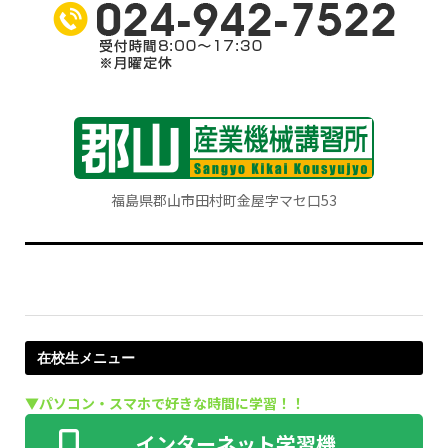
福島県郡山市田村町金屋字マセ口53
在校生メニュー
▼パソコン・スマホで好きな時間に学習！！
ID・パスワードをご用意ください
インターネット学習機