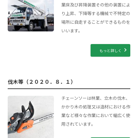
石綿使用建築物等解体業務
職長・安全衛生責任者能力向上教育
業床及び昇降装置その他の装置によ
り上昇、下降等する機械で不特定の
テールゲートリフター
場所に自走することができるものを
いいます。
粉じん作業特別教育
もっと詳しく
伐木等（２０２０．８．１）
チェーンソーは林業、立木の伐木、
かかり木の処理又は造材における作
業など様々な作業において幅広く使
用されています。