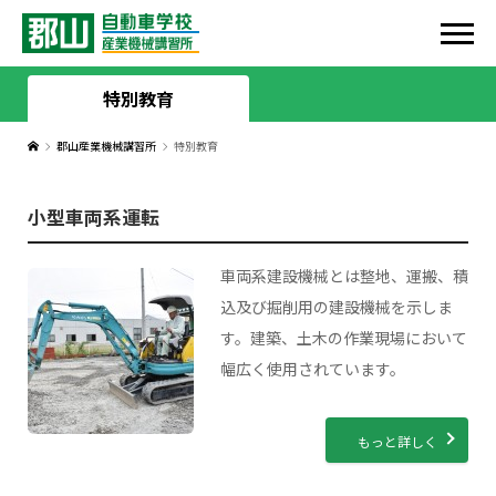
HOME
特別教育
郡山産業機械講習所
特別教育
HOME
学校案内
小型車両系運転
お知らせ
施設紹介
入校案内
車両系建設機械とは整地、運搬、積
教習生の皆様へ
教習車両紹介
教習プラン
ライセンス
込及び掘削用の建設機械を示しま
す。建築、土木の作業現場において
代表者挨拶
免許取得の流れ
取得可能なライセンス
スタッフ紹介
幅広く使用されています。
郡山自動車学校感謝祭
入校手続き
普通自動車
スタッフ紹介
郡山産業機械講習所
もっと詳しく
震災支援
おまかせ安心サポート
第二種普通自動車
ツイッター
郡山産業機械講習所について
ドローン講習