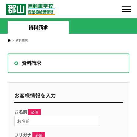
HOME
資料請求
資料請求
HOME
学校案内
お知らせ
施設紹介
入校案内
資料請求
教習生の皆様へ
教習車両紹介
教習プラン
ライセンス
代表者挨拶
免許取得の流れ
取得可能なライセンス
お客様情報を入力
スタッフ紹介
郡山自動車学校感謝祭
入校手続き
普通自動車
お名前
スタッフ紹介
郡山産業機械講習所
必須
震災支援
おまかせ安心サポート
第二種普通自動車
ツイッター
郡山産業機械講習所について
ドローン講習
フリガナ
必須