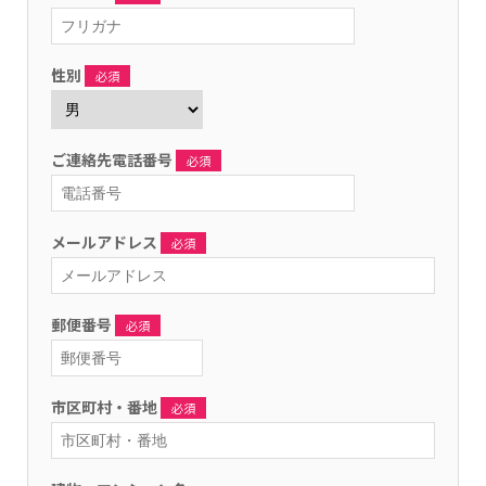
無料送迎サービス
準中型自動車
インスタグラム
技能講習一覧
ドローン講習
アクセス
性別
必須
卒業生の声
中型自動車
フェイスブック
小型移動式クレーン
特別教育一覧
受講手続きの流れ
よくある質問
大型特殊自動車
高所作業車
小型車両系運転
安全衛生教育一覧
ご連絡先電話番号
必須
資料請求
普通自動二輪車免許
フォークリフト
締固め用機械(ローラー)運転
職長・安全衛生責任者（建設）教育
受講手続きの流れ
メールアドレス
必須
大型自動二輪車免許
玉掛け
高所作業車運転（10m未満）
刈払機(草刈機)取扱作業者
教育訓練給付金制度
各種講習
車両系建設機械（整地・運搬・積込み用及び掘削用）運転
伐木等（２０２０．８．１）
丸のこ等取扱作業者
再交付・書替え申込書
郵便番号
必須
車両系建設機械（解体用）運転
伐木等の業務（補講イ）２．５時間講習
振動工具取扱作業者
スタッフ紹介
市区町村・番地
必須
不整地運搬車運転
研削といし（自由）
はい作業従事者教育
資料請求