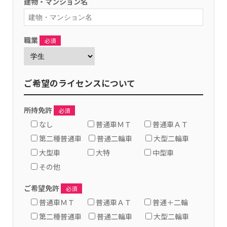
建物・マンション名
石綿使用建築物等解体業務
職長・安全衛生責任者能力向上教育
テールゲートリフター
職業
必須
粉じん作業特別教育
ご希望のライセンスについて
所持免許
必須
なし
普通車ＭＴ
普通車ＡＴ
第二種普通車
普通二輪車
大型二輪車
大型車
大特
中型車
その他
ご希望免許
必須
普通車ＭＴ
普通車ＡＴ
普通＋二輪
第二種普通車
普通二輪車
大型二輪車