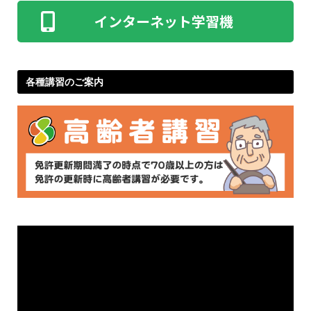
ID・パスワードをご用意ください
インターネット学習機
各種講習のご案内